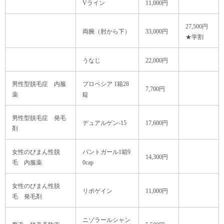
Vライン
11,000円
27,500円
両腕（肘から下）
33,000円
★学割
うなじ
22,000円
男性型脱毛症 内服
プロペシア 1箱28
7,700円
薬
錠
男性型脱毛症 発毛
デュアルゲン-15
17,600円
剤
女性のびまん性脱
パントガール1箱9
14,300円
毛 内服薬
0cap
女性のびまん性脱
リポゲイン
11,000円
毛 発毛剤
ニゾラールシャン