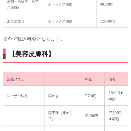
眉間・両目尻・おで
ボトックス注射
99,000円
こ2部位
あごのエラ
ボトックス注射
121,000円
※全て税込料金となります。
【美容皮膚科】
治療メニュー
料金
備考
5,500円★
レーザー脱毛
両わき
7,700円
学割
両下腿（膝から
27,500円
33,000円
下）
★学割