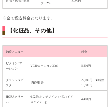
育毛・脱毛予防薬
5,500円
プー2％
※全て税込料金となります。
【化粧品、その他】
治療メニュー
料金
ビタミンCロ
VC10ローション30ml
5,500円
ーション
グラッシュビ
22,000円 ★特価
1箱70日分
スタ
16,500円
HQRAクリー
0.025%トレチノイン＋4%ハイド
4,400円
ム
ロキノン10g