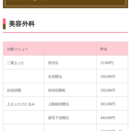
美容外科
治療メニュー
料金
二重まぶた
埋没法
55,000円
全切開法
330,000円
目頭切開
目頭切開術
330,000円
上まぶたのたるみ
上眼瞼切開法
385,000円
眉毛下切開法
440,000円