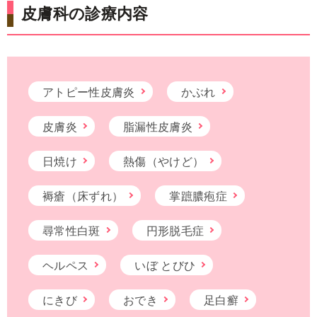
皮膚科の診療内容
アトピー性皮膚炎
かぶれ
皮膚炎
脂漏性皮膚炎
日焼け
熱傷（やけど）
褥瘡（床ずれ）
掌蹠膿疱症
尋常性白斑
円形脱毛症
ヘルペス
いぼ とびひ
にきび
おでき
足白癬